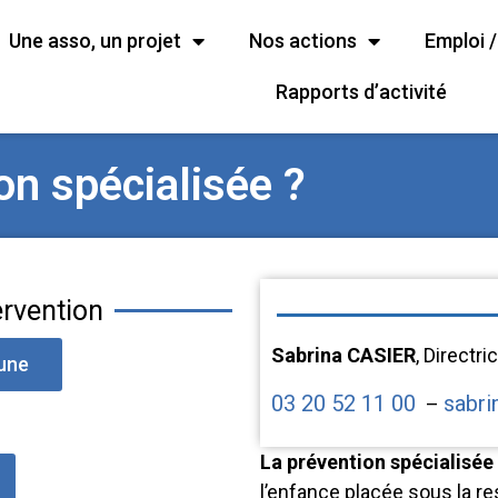
Une asso, un projet
Nos actions
Emploi 
Rapports d’activité
on spécialisée ?
ervention
Sabrina CASIER
, Directr
une
03 20 52 11 00
sabri
–
La prévention spécialisée
l’enfance placée sous la r