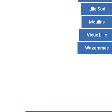
Lille Sud
Moulins
Vieux Lille
Wazemmes