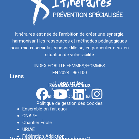
Itinéraires est née de l’ambition de créer une synergie,
harmonisant les ressources et méthodes pédagogiques
pour mieux servir la jeunesse lilloise, en particulier ceux en
situation de vulnérabilité
INDEX EGALITE FEMMES/HOMMES
EN 2024 : 96/100
Liens
LIens utiles
Réseaux sociaux
Mentions Légales
Politique de Confidentialité
Politique de gestion des cookies
Ensemble on fait quoi
CNAPE
Chantier École
URIAE
Fédération Addiction
Vous cherchez quelque chose ?