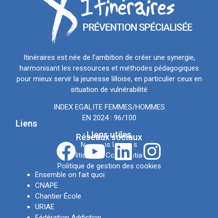
Itinéraires est née de l’ambition de créer une synergie,
harmonisant les ressources et méthodes pédagogiques
pour mieux servir la jeunesse lilloise, en particulier ceux en
situation de vulnérabilité
INDEX EGALITE FEMMES/HOMMES
EN 2024 : 96/100
Liens
LIens utiles
Réseaux sociaux
Mentions Légales
Politique de Confidentialité
Politique de gestion des cookies
Ensemble on fait quoi
CNAPE
Chantier École
URIAE
Fédération Addiction