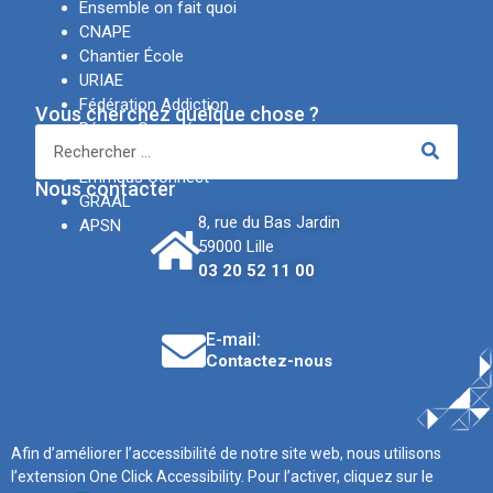
Ensemble on fait quoi
CNAPE
Chantier École
URIAE
Fédération Addiction
Vous cherchez quelque chose ?
Réseau Canopé
IREV
Emmaüs Connect
Nous contacter
GRAAL
8, rue du Bas Jardin
APSN
59000 Lille
03 20 52 11 00
E-mail:
Contactez-nous
Afin d’améliorer l’accessibilité de notre site web, nous utilisons
l’extension One Click Accessibility. Pour l’activer, cliquez sur le