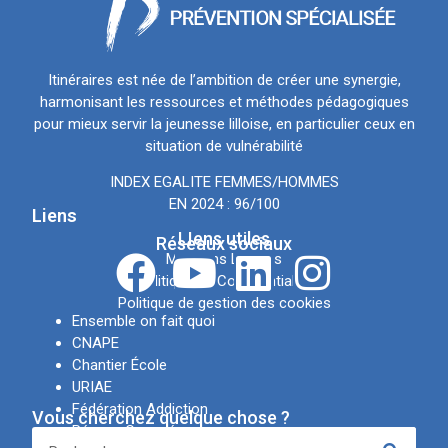
Itinéraires est née de l’ambition de créer une synergie,
harmonisant les ressources et méthodes pédagogiques
pour mieux servir la jeunesse lilloise, en particulier ceux en
situation de vulnérabilité
INDEX EGALITE FEMMES/HOMMES
EN 2024 : 96/100
Liens
LIens utiles
Réseaux sociaux
Mentions Légales
Politique de Confidentialité
Politique de gestion des cookies
Ensemble on fait quoi
CNAPE
Chantier École
URIAE
Fédération Addiction
Vous cherchez quelque chose ?
Réseau Canopé