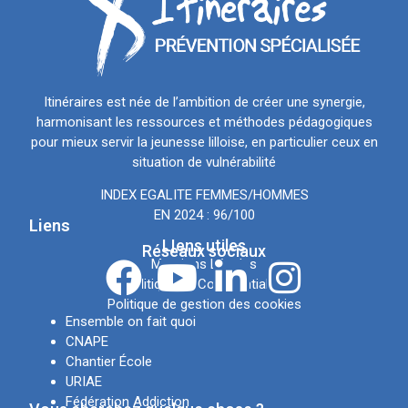
Itinéraires est née de l’ambition de créer une synergie,
harmonisant les ressources et méthodes pédagogiques
pour mieux servir la jeunesse lilloise, en particulier ceux en
situation de vulnérabilité
INDEX EGALITE FEMMES/HOMMES
EN 2024 : 96/100
Liens
LIens utiles
Réseaux sociaux
Mentions Légales
Politique de Confidentialité
Politique de gestion des cookies
Ensemble on fait quoi
CNAPE
Chantier École
URIAE
Fédération Addiction