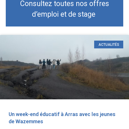
Consultez toutes nos offres
d’emploi et de stage
ACTUALITÉS
Un week-end éducatif à Arras avec les jeunes
de Wazemmes