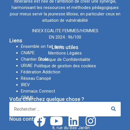
Itinéraires est née de l’ambition de créer une synergie,
harmonisant les ressources et méthodes pédagogiques
pour mieux servir la jeunesse lilloise, en particulier ceux en
situation de vulnérabilité
INDEX EGALITE FEMMES/HOMMES
EN 2024 : 96/100
Liens
Ensemble on fait quoi
LIens utiles
CNAPE
Mentions Légales
Chantier École
Politique de Confidentialité
URIAE
Politique de gestion des cookies
Fédération Addiction
Réseau Canopé
IREV
Emmaüs Connect
GRAAL
Vous cherchez quelque chose ?
APSN
Réseaux sociaux
Nous contacter
8, rue du Bas Jardin