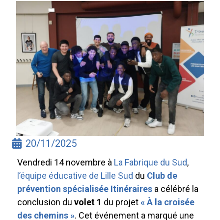
20/11/2025
Vendredi 14 novembre à
La Fabrique du Sud
,
l’équipe éducative de Lille Sud
du
Club de
prévention spécialisée Itinéraires
a célébré la
conclusion du
volet 1
du projet
« À la croisée
des chemins »
. Cet événement a marqué une