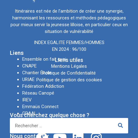
Itinéraires est née de l’ambition de créer une synergie,
harmonisant les ressources et méthodes pédagogiques
pour mieux servir la jeunesse lilloise, en particulier ceux en
situation de vulnérabilité
INDEX EGALITE FEMMES/HOMMES
EN 2024 : 96/100
Liens
Ensemble on fait quoi
LIens utiles
CNAPE
Mentions Légales
Chantier École
Politique de Confidentialité
URIAE
Politique de gestion des cookies
Fédération Addiction
Réseau Canopé
IREV
Emmaüs Connect
GRAAL
Vous cherchez quelque chose ?
APSN
Réseaux sociaux
Nous contacter