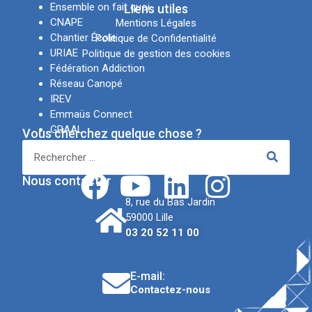
Ensemble on fait quoi
LIens utiles
CNAPE
Mentions Légales
Chantier École
Politique de Confidentialité
URIAE
Politique de gestion des cookies
Fédération Addiction
Réseau Canopé
IREV
Emmaüs Connect
GRAAL
Vous cherchez quelque chose ?
APSN
Réseaux sociaux
Nous contacter
8, rue du Bas Jardin
59000 Lille
03 20 52 11 00
E-mail:
Contactez-nous