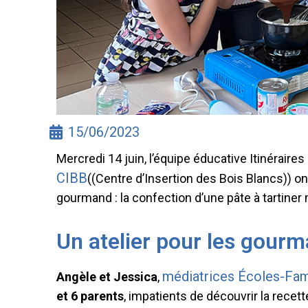
15/06/2023
Mercredi 14 juin, l’équipe éducative Itinéraire
CIBB
((Centre d’Insertion des Bois Blancs)) on
gourmand : la confection d’une pâte à tartiner
Un atelier pour les gour
médiatrices Écoles-Fam
Angèle et Jessica
,
et 6 parents
, impatients de découvrir la recette