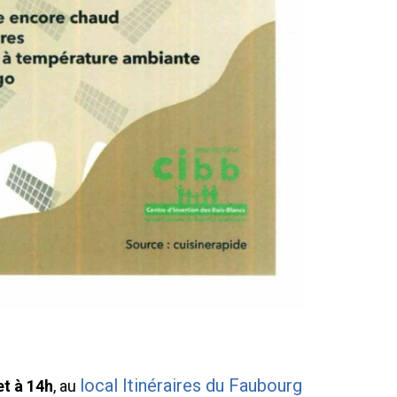
local Itinéraires du Faubourg
et à 14h
, au