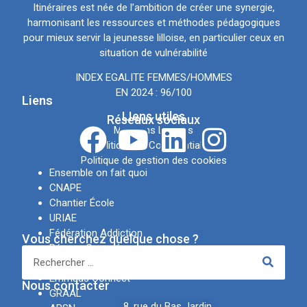
Itinéraires est née de l’ambition de créer une synergie,
harmonisant les ressources et méthodes pédagogiques
pour mieux servir la jeunesse lilloise, en particulier ceux en
situation de vulnérabilité
INDEX EGALITE FEMMES/HOMMES
EN 2024 : 96/100
Liens
LIens utiles
Réseaux sociaux
Mentions Légales
Politique de Confidentialité
Politique de gestion des cookies
Ensemble on fait quoi
CNAPE
Chantier École
URIAE
Fédération Addiction
Vous cherchez quelque chose ?
Réseau Canopé
IREV
Emmaüs Connect
Nous contacter
GRAAL
8, rue du Bas Jardin