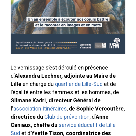
Le vernissage s’est déroulé en présence
d’
Alexandra Lechner, adjointe au Maire de
Lille
en charge du
quartier de Lille-Sud
et de
l’égalité entre les femmes et les hommes, de
Slimane Kadri, directeur Général de
l’
association Itinéraires
, de
Sophie Vercoutère,
directrice du
Club de prévention
, d’
Anne
Caniaux, cheffe du
service éducatif de Lille
Sud
et d’
Yvette Tison, coordinatrice des