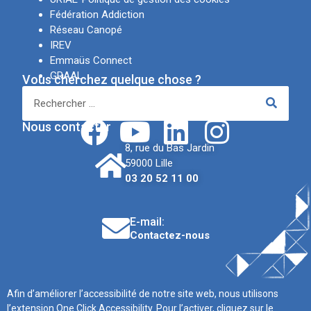
Fédération Addiction
Réseau Canopé
IREV
Emmaüs Connect
GRAAL
Vous cherchez quelque chose ?
APSN
Réseaux sociaux
Nous contacter
8, rue du Bas Jardin
59000 Lille
03 20 52 11 00
E-mail:
Contactez-nous
Afin d’améliorer l’accessibilité de notre site web, nous utilisons
l’extension One Click Accessibility. Pour l’activer, cliquez sur le