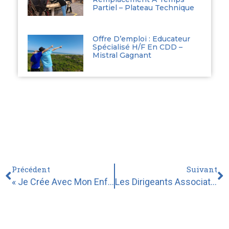
Partiel – Plateau Technique
Offre D’emploi : Educateur
Spécialisé H/F En CDD –
Mistral Gagnant
Précédent
Suivant
« Je Crée Avec Mon Enfant » – Ateliers Parents-Enfants À Wazemmes
Les Dirigeants Associatifs Des Hauts-De-France Se Mobilisent Pour La Défense Des Professions Du Secteur Social Et Médico-Social