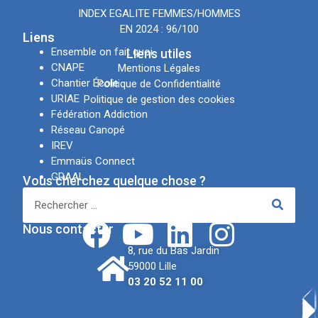
INDEX EGALITE FEMMES/HOMMES
EN 2024 : 96/100
Liens
Ensemble on fait quoi
LIens utiles
CNAPE
Mentions Légales
Chantier École
Politique de Confidentialité
URIAE
Politique de gestion des cookies
Fédération Addiction
Réseau Canopé
IREV
Emmaüs Connect
GRAAL
Vous cherchez quelque chose ?
APSN
Réseaux sociaux
Nous contacter
8, rue du Bas Jardin
59000 Lille
03 20 52 11 00