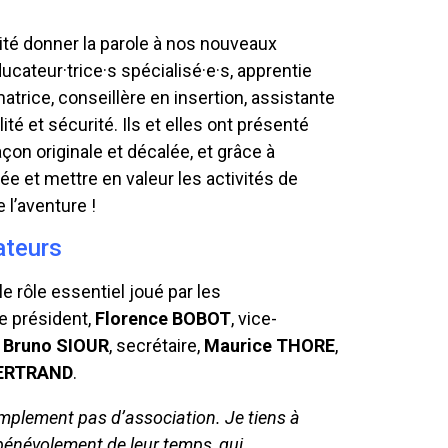
ité donner la parole à nos nouveaux
ucateur·trice·s spécialisé·e·s, apprentie
atrice, conseillère en insertion, assistante
é et sécurité. Ils et elles ont présenté
çon originale et décalée, et grâce à
lée et mettre en valeur les activités de
 l’aventure !
ateurs
 le rôle essentiel joué par les
 le président,
Florence BOBOT
, vice-
Bruno SIOUR
, secrétaire,
Maurice THORE
,
BERTRAND
.
simplement pas d’association. Je tiens à
bénévolement de leur temps, qui