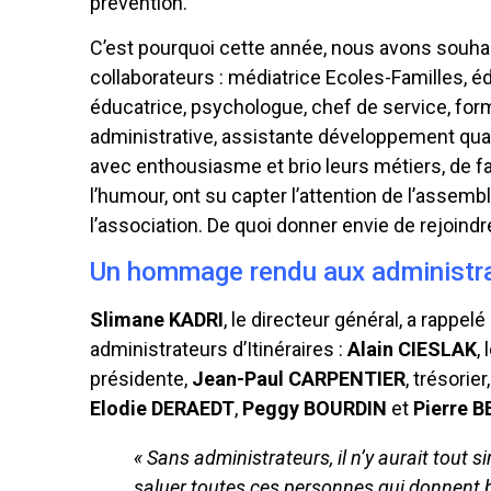
prévention.
C’est pourquoi cette année, nous avons souha
collaborateurs : médiatrice Ecoles-Familles, éd
éducatrice, psychologue, chef de service, form
administrative, assistante développement qualit
avec enthousiasme et brio leurs métiers, de fa
l’humour, ont su capter l’attention de l’assemb
l’association. De quoi donner envie de rejoindre
Un hommage rendu aux administr
Slimane KADRI
, le directeur général, a rappelé
administrateurs d’Itinéraires :
Alain CIESLAK
,
présidente,
Jean-Paul CARPENTIER
, trésorier,
Elodie DERAEDT
,
Peggy BOURDIN
et
Pierre 
« Sans administrateurs, il n’y aurait tout 
saluer toutes ces personnes qui donnent 