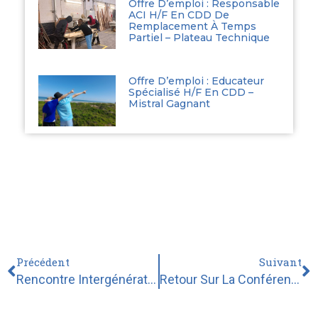
Offre D’emploi : Responsable
ACI H/F En CDD De
Remplacement À Temps
Partiel – Plateau Technique
Offre D’emploi : Educateur
Spécialisé H/F En CDD –
Mistral Gagnant
Précédent
Suivant
Rencontre Intergénérationnelle Entre Des Jeunes De MAJ’YC Et Des Résidents D’un EHPAD
Retour Sur La Conférence « Ensemble On Fait Quoi ? » Avec Bruno Humbeeck Du 11 Juin 2024