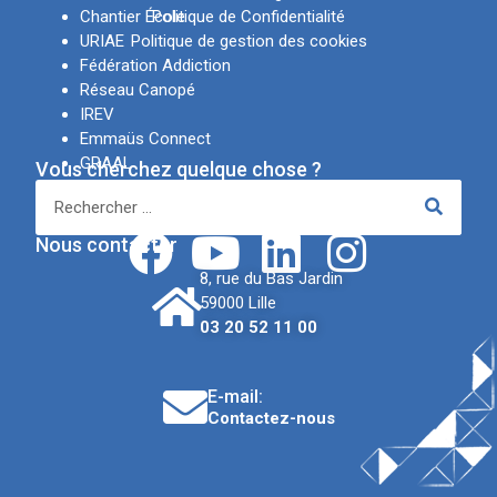
Chantier École
Politique de Confidentialité
URIAE
Politique de gestion des cookies
Fédération Addiction
Réseau Canopé
IREV
Emmaüs Connect
GRAAL
Vous cherchez quelque chose ?
APSN
Réseaux sociaux
Nous contacter
8, rue du Bas Jardin
59000 Lille
03 20 52 11 00
E-mail:
Contactez-nous