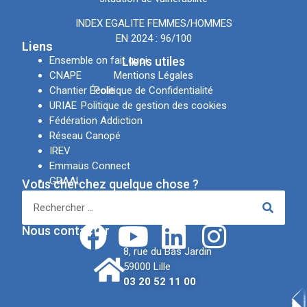
INDEX EGALITE FEMMES/HOMMES
EN 2024 : 96/100
Liens
Ensemble on fait quoi
LIens utiles
CNAPE
Mentions Légales
Chantier École
Politique de Confidentialité
URIAE
Politique de gestion des cookies
Fédération Addiction
Réseau Canopé
IREV
Emmaüs Connect
GRAAL
Vous cherchez quelque chose ?
APSN
Réseaux sociaux
Nous contacter
8, rue du Bas Jardin
59000 Lille
03 20 52 11 00