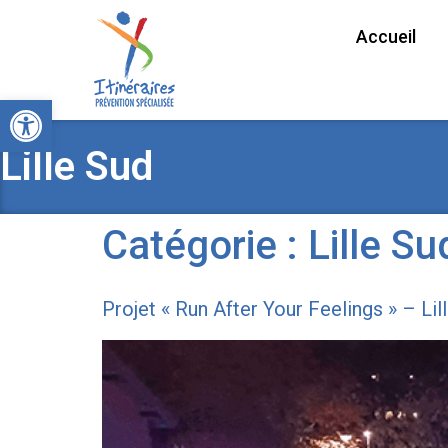
Accueil
Ouvrir la barre d’outils
Lille Sud
Catégorie :
Lille Su
Projet « Run After Your Feelings » – Lil