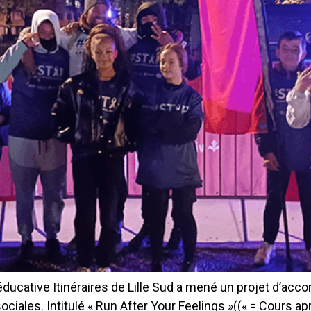
 éducative Itinéraires de Lille Sud a mené un projet d’a
s. Intitulé « Run After Your Feelings »((« = Cours aprè