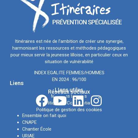
Itinéraires est née de l’ambition de créer une synergie,
harmonisant les ressources et méthodes pédagogiques
pour mieux servir la jeunesse lilloise, en particulier ceux en
situation de vulnérabilité
INDEX EGALITE FEMMES/HOMMES
EN 2024 : 96/100
Liens
LIens utiles
Réseaux sociaux
Mentions Légales
Politique de Confidentialité
Politique de gestion des cookies
Ensemble on fait quoi
CNAPE
Chantier École
URIAE