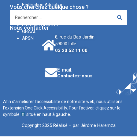
Fédération Addiction
Vous cherchez quelque chose ?
Réseau Canopé
IREV
Emmaüs Connect
Nous contacter
GRAAL
8, rue du Bas Jardin
APSN
59000 Lille
03 20 52 11 00
E-mail:
Contactez-nous
Afin d’améliorer l’accessibilité de notre site web, nous utilisons
l’extension One Click Accessibility. Pour l’activer, cliquez sur le
symbole
situé en haut à gauche.
Copyright 2025 Réalisé – par Jérôme Haremza