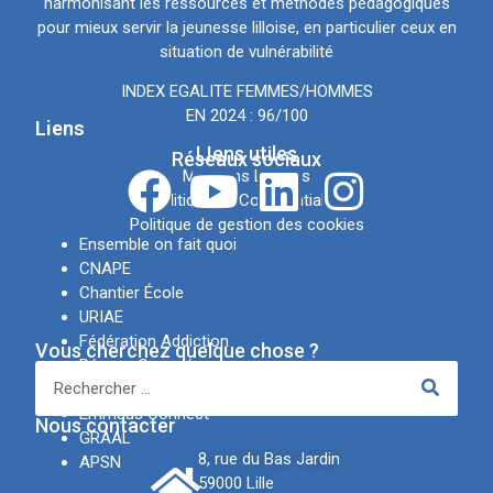
harmonisant les ressources et méthodes pédagogiques
pour mieux servir la jeunesse lilloise, en particulier ceux en
situation de vulnérabilité
INDEX EGALITE FEMMES/HOMMES
EN 2024 : 96/100
Liens
LIens utiles
Réseaux sociaux
Mentions Légales
Politique de Confidentialité
Politique de gestion des cookies
Ensemble on fait quoi
CNAPE
Chantier École
URIAE
Fédération Addiction
Vous cherchez quelque chose ?
Réseau Canopé
IREV
Emmaüs Connect
Nous contacter
GRAAL
8, rue du Bas Jardin
APSN
59000 Lille