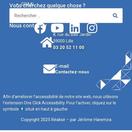
GRAAL
Vous cherchez quelque chose ?
APSN
Réseaux sociaux
Nous contacter
8, rue du Bas Jardin
59000 Lille
03 20 52 11 00
E-mail:
Contactez-nous
Afin d’améliorer l’accessibilité de notre site web, nous utilisons
l’extension One Click Accessibility. Pour l’activer, cliquez sur le
symbole
situé en haut à gauche.
Copyright 2025 Réalisé – par Jérôme Haremza