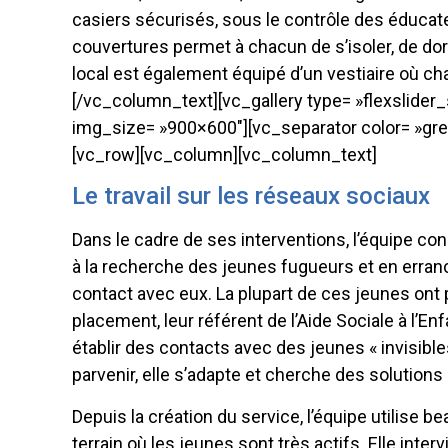
casiers sécurisés, sous le contrôle des éducate
couvertures permet à chacun de s’isoler, de dor
local est également équipé d’un vestiaire où c
[/vc_column_text][vc_gallery type= »flexslider_
img_size= »900×600″][vc_separator color= »gre
[vc_row][vc_column][vc_column_text]
Le travail sur les réseaux sociaux
Dans le cadre de ses interventions, l’équipe co
à la recherche des jeunes fugueurs et en errance,
contact avec eux. La plupart de ces jeunes ont 
placement, leur référent de l’Aide Sociale à l’En
établir des contacts avec des jeunes « invisible
parvenir, elle s’adapte et cherche des solutions 
Depuis la création du service, l’équipe utilise b
terrain où les jeunes sont très actifs. Elle interv