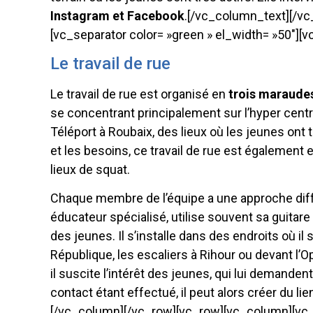
Instagram et Facebook
.[/vc_column_text][/v
[vc_separator color= »green » el_width= »50″][
Le travail de rue
Le travail de rue est organisé en
trois maraude
se concentrant principalement sur l’hyper centre 
Téléport à Roubaix, des lieux où les jeunes ont 
et les besoins, ce travail de rue est également 
lieux de squat.
Chaque membre de l’équipe a une approche dif
éducateur spécialisé, utilise souvent sa guitare 
des jeunes. Il s’installe dans des endroits où i
République, les escaliers à Rihour ou devant l’
il suscite l’intérêt des jeunes, qui lui demande
contact étant effectué, il peut alors créer du l
[/vc_column][/vc_row][vc_row][vc_column][vc_s