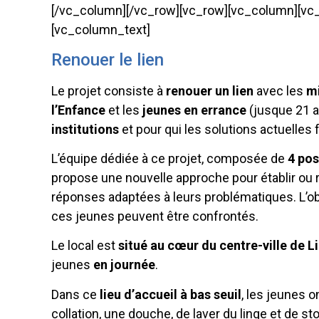
[/vc_column][/vc_row][vc_row][vc_column][vc_s
[vc_column_text]
Renouer le lien
Le projet consiste à
renouer un lien
avec les
mi
l’Enfance
et les
jeunes en errance
(jusque 21 a
institutions
et pour qui les solutions actuelles
L’équipe dédiée à ce projet, composée de
4 pos
propose une nouvelle approche pour établir ou ré
réponses adaptées à leurs problématiques. L’ob
ces jeunes peuvent être confrontés.
Le local est
situé au cœur du centre-ville de Li
jeunes
en journée
.
Dans ce
lieu d’accueil à bas seuil
, les jeunes o
collation, une douche, de laver du linge et de s