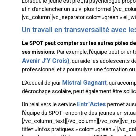
Lorsque le jeune est prêt, la psychologue propo
afin d’enclencher un suivi plus formel.[/vc_co
[vc_column][vc_separator color= »green » el_w
Un travail en transversalité avec le
Le SPOT peut compter sur les autres pôles de 
ses missions.
Par exemple, l’équipe peut oriente
Avenir J’Y Crois)
, qui aide les adolescents d
professionnel et à poursuivre une formation ou 
Mistral Gagnant
L’Accueil de jour
, qui accom
décrochage scolaire, peut également être sollic
Entr’Actes
Un relai vers le service
permet auss
l’équipe du SPOT rencontre des jeunes en situa
[/vc_column_text][/vc_column][/vc_row][vc_r
title= »Infos pratiques » color= »green »][/vc