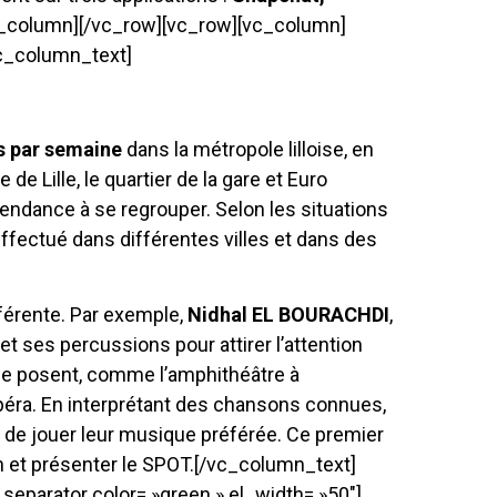
c_column][/vc_row][vc_row][vc_column]
vc_column_text]
s par semaine
dans la métropole lilloise, en
de Lille, le quartier de la gare et Euro
tendance à se regrouper. Selon les situations
effectué dans différentes villes et dans des
férente. Par exemple,
Nidhal EL BOURACHDI
,
et ses percussions pour attirer l’attention
l se posent, comme l’amphithéâtre à
Opéra. En interprétant des chansons connues,
nt de jouer leur musique préférée. Ce premier
ien et présenter le SPOT.[/vc_column_text]
eparator color= »green » el_width= »50″]