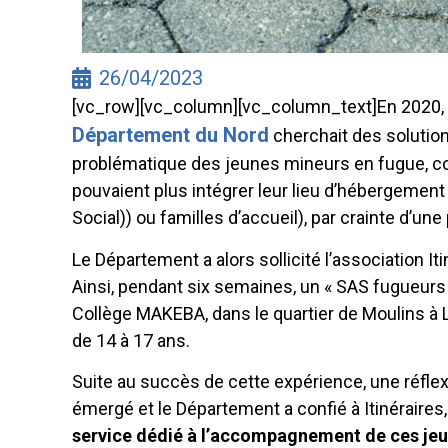
26/04/2023
[vc_row][vc_column][vc_column_text]En 2020, l
Département du Nord
cherchait des solution
problématique des jeunes mineurs en fugue, conf
pouvaient plus intégrer leur lieu d’hébergement
Social)) ou familles d’accueil), par crainte d’u
Le Département a alors sollicité l’association It
Ainsi, pendant six semaines, un « SAS fugueurs »
Collège MAKEBA, dans le quartier de Moulins à Li
de 14 à 17 ans.
Suite au succès de cette expérience, une réfle
émergé et le Département a confié à Itinéraires
service dédié à l’accompagnement de ces jeu