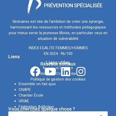
Itinéraires est née de l’ambition de créer une synergie,
harmonisant les ressources et méthodes pédagogiques
pour mieux servir la jeunesse lilloise, en particulier ceux en
situation de vulnérabilité
INDEX EGALITE FEMMES/HOMMES
EN 2024 : 96/100
Liens
LIens utiles
Réseaux sociaux
Mentions Légales
Politique de Confidentialité
Politique de gestion des cookies
Ensemble on fait quoi
CNAPE
Chantier École
URIAE
Fédération Addiction
Vous cherchez quelque chose ?
Réseau Canopé