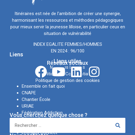
Itinéraires est née de l’ambition de créer une synergie,
harmonisant les ressources et méthodes pédagogiques
pour mieux servir la jeunesse lilloise, en particulier ceux en
situation de vulnérabilité
INDEX EGALITE FEMMES/HOMMES
EN 2024 : 96/100
Liens
LIens utiles
Réseaux sociaux
Mentions Légales
Politique de Confidentialité
Politique de gestion des cookies
Ensemble on fait quoi
CNAPE
Chantier École
URIAE
Fédération Addiction
Vous cherchez quelque chose ?
Réseau Canopé
IREV
Emmaüs Connect